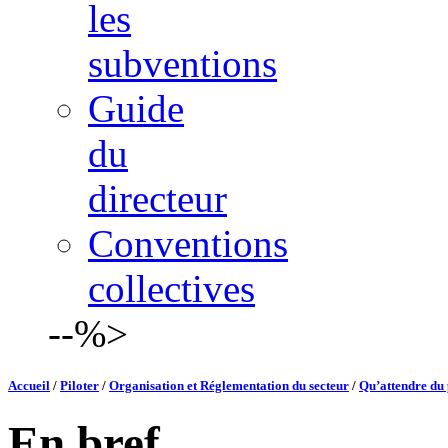
les
subventions
Guide
du
directeur
Conventions
collectives
--%>
Accueil
/
Piloter
/
Organisation et Réglementation du secteur
/
Qu’attendre du p
En bref