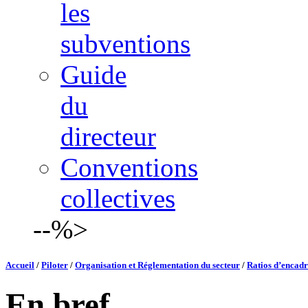
les
subventions
Guide
du
directeur
Conventions
collectives
--%>
Accueil
/
Piloter
/
Organisation et Réglementation du secteur
/
Ratios d’encadr
En bref