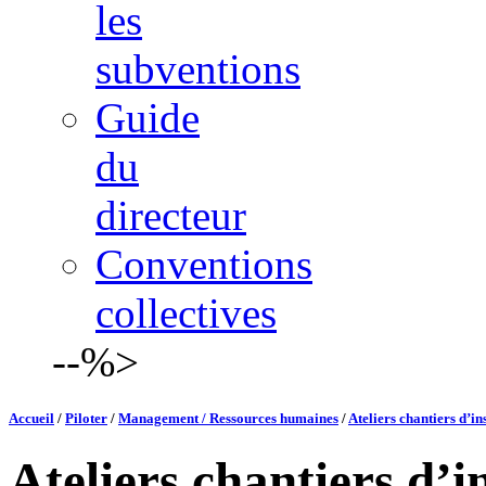
les
subventions
Guide
du
directeur
Conventions
collectives
--%>
Accueil
/
Piloter
/
Management / Ressources humaines
/
Ateliers chantiers d’in
Ateliers chantiers d’i