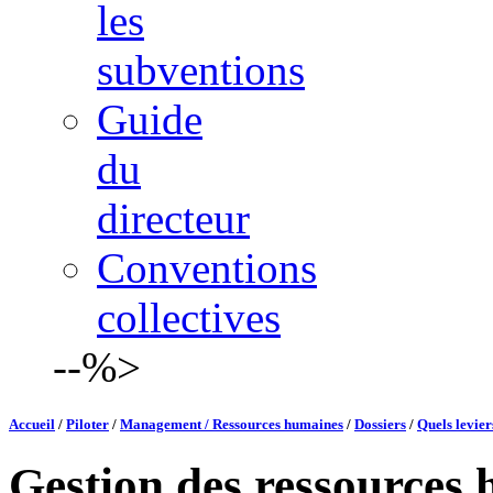
les
subventions
Guide
du
directeur
Conventions
collectives
--%>
Accueil
/
Piloter
/
Management / Ressources humaines
/
Dossiers
/
Quels levier
Gestion des ressources