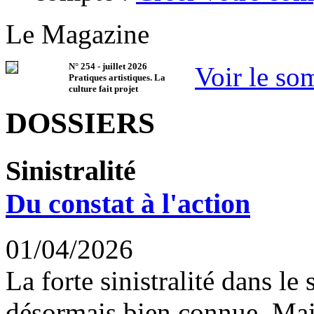
Le Magazine
N°
254
-
juillet 2026
Voir le so
Pratiques artistiques. La
culture fait projet
DOSSIERS
Sinistralité
Du constat à l'action
01/04/2026
La forte sinistralité dans le
désormais bien connue. Mais