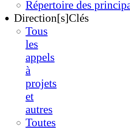
Répertoire des princi
Direction[s]Clés
Tous
les
appels
à
projets
et
autres
Toutes