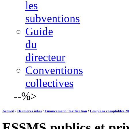
les
subventions
Guide
du
directeur
Conventions
collectives
--%>
Accueil
/
Dernières infos
/
Financement / tarification
/
Les plans comptables 201
ESSMS publics et pri