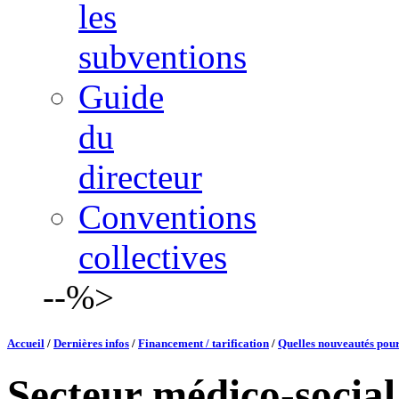
les
subventions
Guide
du
directeur
Conventions
collectives
--%>
Accueil
/
Dernières infos
/
Financement / tarification
/
Quelles nouveautés pour
Secteur médico-social