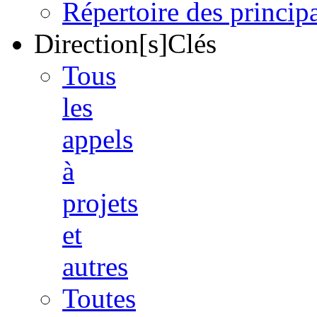
Répertoire des princi
Direction[s]Clés
Tous
les
appels
à
projets
et
autres
Toutes