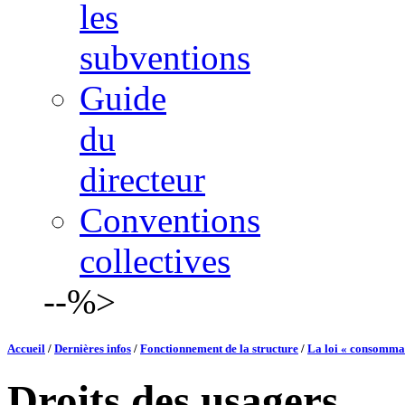
les
subventions
Guide
du
directeur
Conventions
collectives
--%>
Accueil
/
Dernières infos
/
Fonctionnement de la structure
/
La loi « consommat
Droits des usagers