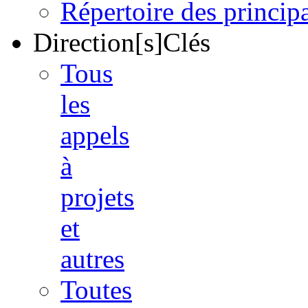
Répertoire des princi
Direction[s]Clés
Tous
les
appels
à
projets
et
autres
Toutes