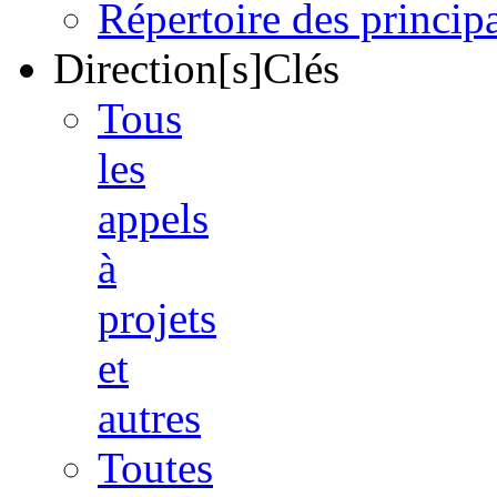
Répertoire des princi
Direction[s]Clés
Tous
les
appels
à
projets
et
autres
Toutes