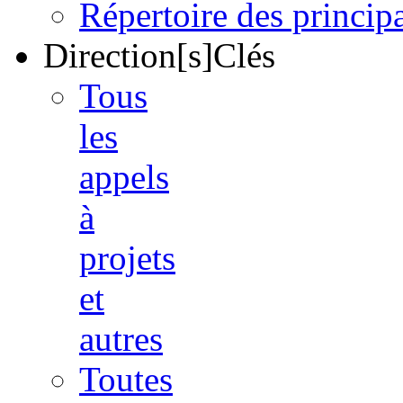
Répertoire des princi
Direction[s]Clés
Tous
les
appels
à
projets
et
autres
Toutes