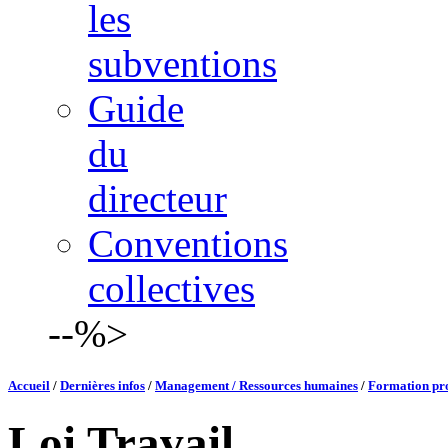
les
subventions
Guide
du
directeur
Conventions
collectives
--%>
Accueil
/
Dernières infos
/
Management / Ressources humaines
/
Formation prof
Loi Travail