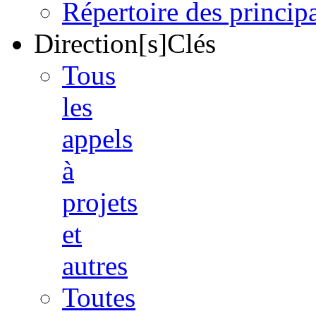
Répertoire des princi
Direction[s]Clés
Tous
les
appels
à
projets
et
autres
Toutes