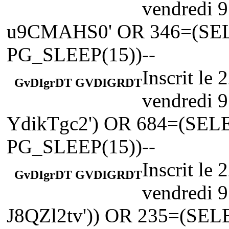
vendredi 9
u9CMAHS0' OR 346=(SE
PG_SLEEP(15))--
Inscrit le
GvDIgrDT GVDIGRDT
vendredi 9
YdikTgc2') OR 684=(SE
PG_SLEEP(15))--
Inscrit le
GvDIgrDT GVDIGRDT
vendredi 9
J8QZl2tv')) OR 235=(SE