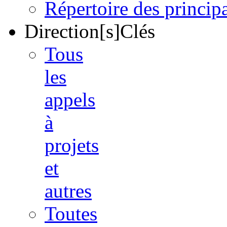
Répertoire des princi
Direction[s]Clés
Tous
les
appels
à
projets
et
autres
Toutes