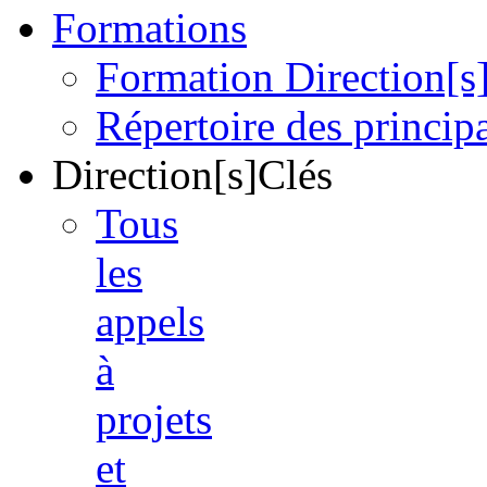
Formations
Formation Direction[s
Répertoire des princi
Direction[s]Clés
Tous
les
appels
à
projets
et