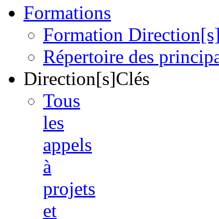
Formations
Formation Direction[s
Répertoire des princi
Direction[s]Clés
Tous
les
appels
à
projets
et