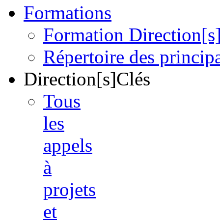
Formations
Formation Direction[s
Répertoire des princi
Direction[s]Clés
Tous
les
appels
à
projets
et