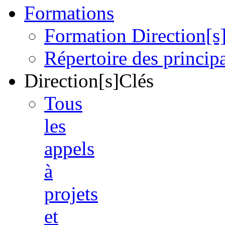
Formations
Formation Direction[s
Répertoire des princi
Direction[s]Clés
Tous
les
appels
à
projets
et