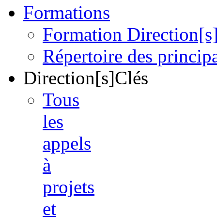
Formations
Formation Direction[s
Répertoire des princi
Direction[s]Clés
Tous
les
appels
à
projets
et