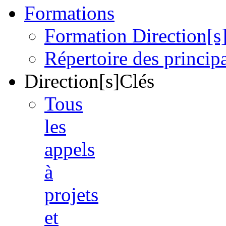
Formations
Formation Direction[s
Répertoire des princi
Direction[s]Clés
Tous
les
appels
à
projets
et