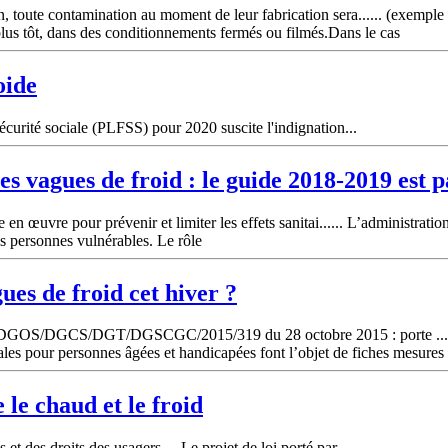
, toute contamination au moment de leur fabrication sera...... (exempl
lus tôt, dans des conditionnements fermés ou filmés.Dans le cas
oide
curité sociale (PLFSS) pour 2020 suscite l'indignation...
des vagues de
froid
: le guide 2018-2019 est 
en œuvre pour prévenir et limiter les effets sanitai...... L’administratio
les personnes vulnérables. Le rôle
gues de
froid
cet hiver ?
DUS/DGOS/DGCS/DGT/DGSCGC/2015/319 du 28 octobre 2015 : porte ...
ales pour personnes âgées et handicapées font l’objet de fiches mesures
e le chaud et le
froid
 et des droits des usagers… Le projet de loi porté par...