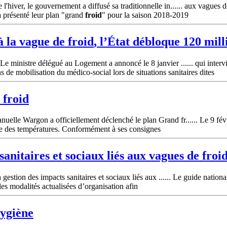
l'hiver, le gouvernement a diffusé sa traditionnelle in...... aux vagues 
éjà présenté leur plan "grand
froid
" pour la saison 2018-2019
à la vague de
froid
, l’État débloque 120 mill
e ministre délégué au Logement a annoncé le 8 janvier ...... qui interv
s de mobilisation du médico-social lors de situations sanitaires dites
d
froid
uelle Wargon a officiellement déclenché le plan Grand fr...... Le 9 f
ute des températures. Conformément à ses consignes
anitaires et sociaux liés aux vagues de
froi
gestion des impacts sanitaires et sociaux liés aux ...... Le guide national 
les modalités actualisées d’organisation afin
hygiène