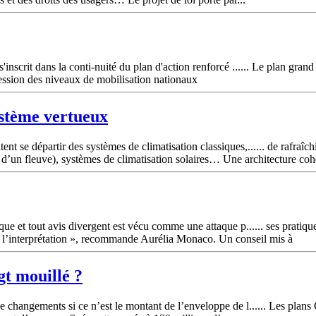
nscrit dans la conti-nuité du plan d'action renforcé ...... Le plan gran
ression des niveaux de mobilisation nationaux
ystème vertueux
t se départir des systèmes de climatisation classiques,...... de rafraîc
d’un fleuve), systèmes de climatisation solaires… Une architecture coh
ue et tout avis divergent est vécu comme une attaque p...... ses pratique
t de l’interprétation », recommande Aurélia Monaco. Un conseil mis à
t mouillé ?
 changements si ce n’est le montant de l’enveloppe de l...... Les plan