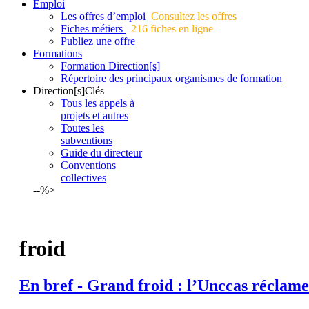
Emploi
Les offres d’emploi
Consultez les offres
Fiches métiers
216 fiches en ligne
Publiez une offre
Formations
Formation Direction[s]
Répertoire des principaux organismes de formation
Direction[s]Clés
Tous les appels à
projets et autres
Toutes les
subventions
Guide du directeur
Conventions
collectives
--%>
froid
En bref - Grand
froid
: l’Unccas réclame