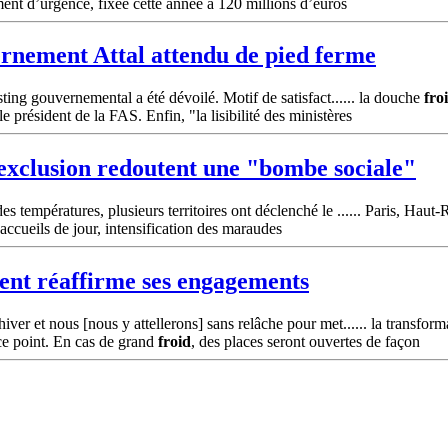
ent d’urgence, fixée cette année à 120 millions d’euros
ernement Attal attendu de pied ferme
ting gouvernemental a été dévoilé. Motif de satisfact...... la douche
fro
le président de la FAS. Enfin, "la lisibilité des ministères
l’exclusion redoutent une "bombe sociale"
températures, plusieurs territoires ont déclenché le ...... Paris, Haut-
accueils de jour, intensification des maraudes
ment réaffirme ses engagements
ver et nous [nous y attellerons] sans relâche pour met...... la transfor
 ce point. En cas de grand
froid
, des places seront ouvertes de façon