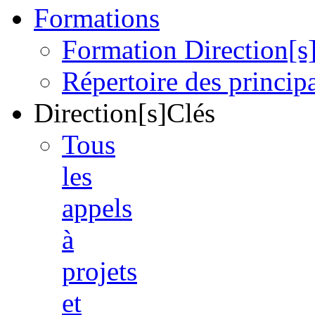
Formations
Formation Direction[s
Répertoire des princi
Direction[s]Clés
Tous
les
appels
à
projets
et