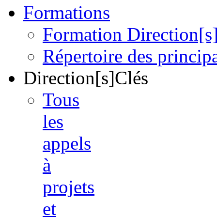
Formations
Formation Direction[s
Répertoire des princi
Direction[s]Clés
Tous
les
appels
à
projets
et