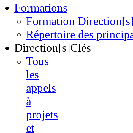
Formations
Formation Direction[s
Répertoire des princi
Direction[s]Clés
Tous
les
appels
à
projets
et