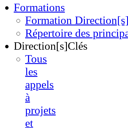
Formations
Formation Direction[s
Répertoire des princi
Direction[s]Clés
Tous
les
appels
à
projets
et