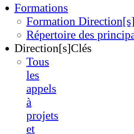
Formations
Formation Direction[s
Répertoire des princi
Direction[s]Clés
Tous
les
appels
à
projets
et