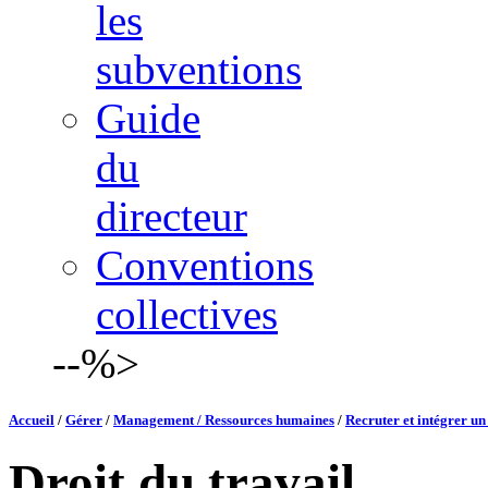
les
subventions
Guide
du
directeur
Conventions
collectives
--%>
Accueil
/
Gérer
/
Management / Ressources humaines
/
Recruter et intégrer un
Droit du travail