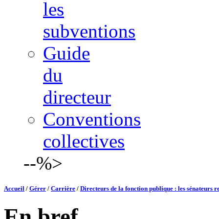
les
subventions
Guide
du
directeur
Conventions
collectives
--%>
Accueil
/
Gérer
/
Carrière
/
Directeurs de la fonction publique : les sénateurs 
En bref