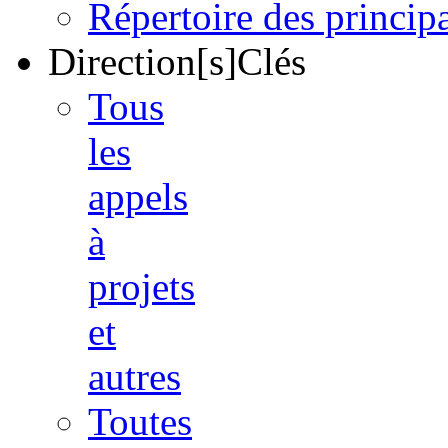
Répertoire des princi
Direction[s]Clés
Tous
les
appels
à
projets
et
autres
Toutes