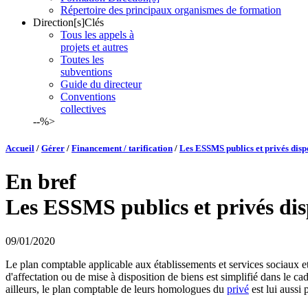
Répertoire des principaux organismes de formation
Direction[s]Clés
Tous les appels à
projets et autres
Toutes les
subventions
Guide du directeur
Conventions
collectives
--%>
Accueil
/
Gérer
/
Financement / tarification
/
Les ESSMS publics et privés disp
En bref
Les ESSMS publics et privés dis
09/01/2020
Le plan comptable applicable aux établissements et services sociaux
d'affectation ou de mise à disposition de biens est simplifié dans le 
ailleurs, le plan comptable de leurs homologues du
privé
est lui aussi 