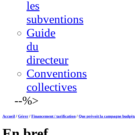
les
subventions
Guide
du
directeur
Conventions
collectives
--%>
Accueil
/
Gérer
/
Financement / tarification
/
Que prévoit la campagne budgéta
En bref