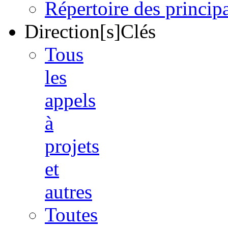
Répertoire des princi
Direction[s]Clés
Tous
les
appels
à
projets
et
autres
Toutes