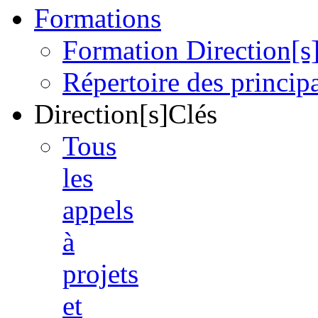
Formations
Formation Direction[s
Répertoire des princi
Direction[s]Clés
Tous
les
appels
à
projets
et