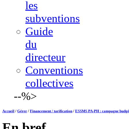
les
subventions
Guide
du
directeur
Conventions
collectives
--%>
Accueil
/
Gérer
/
Financement / tarification
/
ESSMS PA-PH : campagne budgéta
En bref