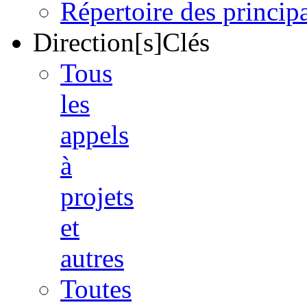
Répertoire des princi
Direction[s]Clés
Tous
les
appels
à
projets
et
autres
Toutes