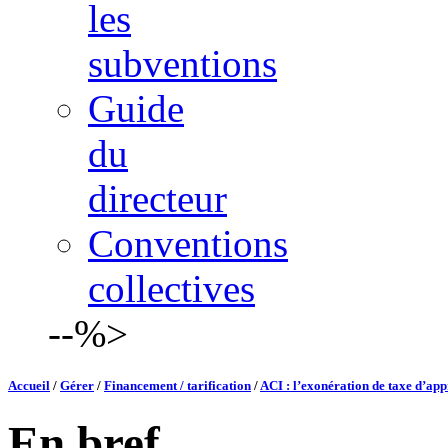
les
subventions
Guide
du
directeur
Conventions
collectives
--%>
Accueil
/
Gérer
/
Financement / tarification
/
ACI : l’exonération de taxe d’ap
En bref