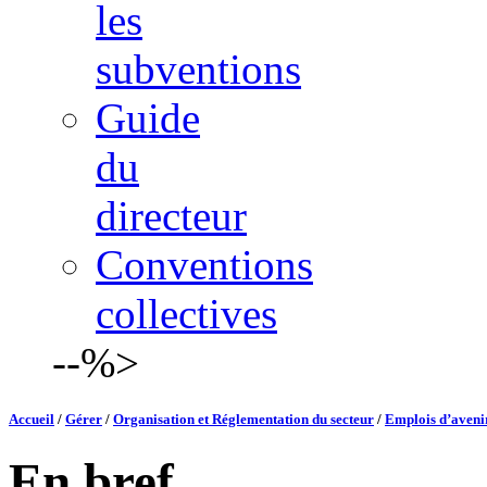
les
subventions
Guide
du
directeur
Conventions
collectives
--%>
Accueil
/
Gérer
/
Organisation et Réglementation du secteur
/
Emplois d’avenir
En bref