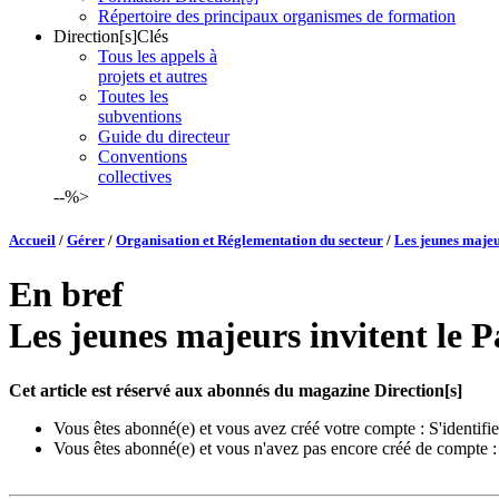
Répertoire des principaux organismes de formation
Direction[s]Clés
Tous les appels à
projets et autres
Toutes les
subventions
Guide du directeur
Conventions
collectives
--%>
Accueil
/
Gérer
/
Organisation et Réglementation du secteur
/
Les jeunes majeu
En bref
Les jeunes majeurs invitent le P
Cet article est réservé aux abonnés du magazine Direction[s]
Vous êtes abonné(e) et vous avez créé votre compte :
S'identifie
Vous êtes abonné(e) et vous n'avez pas encore créé de compte 