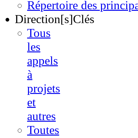
Répertoire des princi
Direction[s]Clés
Tous
les
appels
à
projets
et
autres
Toutes