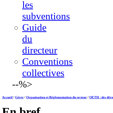
les
subventions
Guide
du
directeur
Conventions
collectives
--%>
Accueil
/
Gérer
/
Organisation et Réglementation du secteur
/
OETH : des déro
En bref