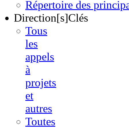
Répertoire des princi
Direction[s]Clés
Tous
les
appels
à
projets
et
autres
Toutes