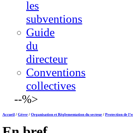
les
subventions
Guide
du
directeur
Conventions
collectives
--%>
Accueil
/
Gérer
/
Organisation et Réglementation du secteur
/
Protection de l’
En bref