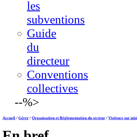
les
subventions
Guide
du
directeur
Conventions
collectives
--%>
Accueil
/
Gérer
/
Organisation et Réglementation du secteur
/
Violence sur mine
En bref