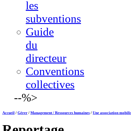
les
subventions
Guide
du
directeur
Conventions
collectives
--%>
Accueil
/
Gérer
/
Management / Ressources humaines
/
Une association mobilis
Reportage