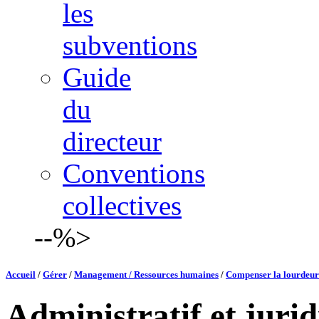
les
subventions
Guide
du
directeur
Conventions
collectives
--%>
Accueil
/
Gérer
/
Management / Ressources humaines
/
Compenser la lourdeur 
Administratif et juri