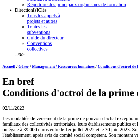
Répertoire des principaux organismes de formation
Direction[s]Clés
Tous les appels à
projets et autres
Toutes les
subventions
Guide du directeur
Conventions
collectives
--%>
Accueil
/
Gérer
/
Management / Ressources humaines
/
Conditions d'octroi de 
En bref
Conditions d'octroi de la prime 
02/11/2023
Les modalités de versement de la prime de pouvoir d'achat exceptionnelle
familiaux des collectivités territoriales, leurs établissements publics 
ou égale à 39 000 euros entre le 1er juillet 2022 et le 30 juin 2023. So
l'établissement, après avis du comité social compétent. Son montant va