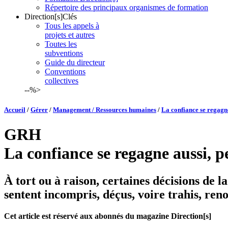
Répertoire des principaux organismes de formation
Direction[s]Clés
Tous les appels à
projets et autres
Toutes les
subventions
Guide du directeur
Conventions
collectives
--%>
Accueil
/
Gérer
/
Management / Ressources humaines
/
La confiance se regagne 
GRH
La confiance se regagne aussi, pe
À tort ou à raison, certaines décisions de la
sentent incompris, déçus, voire trahis, ren
Cet article est réservé aux abonnés du magazine Direction[s]