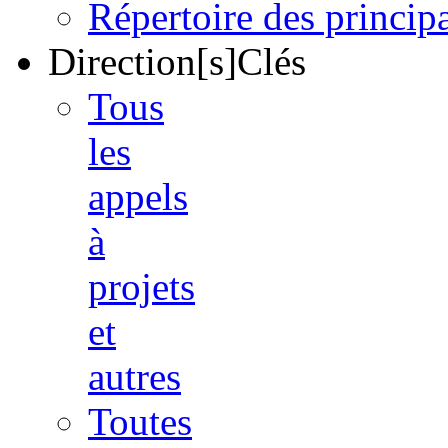
Répertoire des princi
Direction[s]Clés
Tous
les
appels
à
projets
et
autres
Toutes