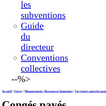
les
subventions
Guide
du
directeur
Conventions
collectives
--%>
Accueil
/
Gérer
/
Management / Ressources humaines
/
Un report autorisé pour
Congés payés