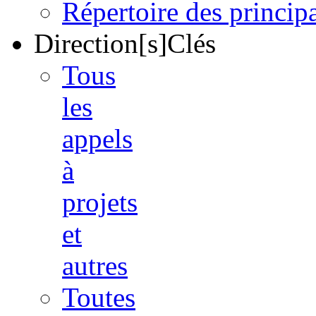
Répertoire des princi
Direction[s]Clés
Tous
les
appels
à
projets
et
autres
Toutes