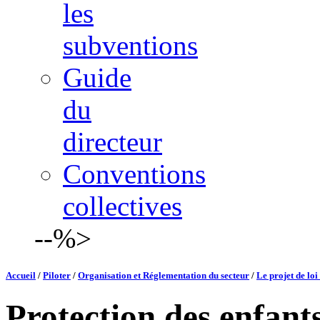
les
subventions
Guide
du
directeur
Conventions
collectives
--%>
Accueil
/
Piloter
/
Organisation et Réglementation du secteur
/
Le projet de loi
Protection des enfant