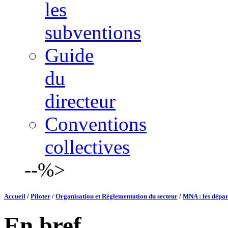
les
subventions
Guide
du
directeur
Conventions
collectives
--%>
Accueil
/
Piloter
/
Organisation et Réglementation du secteur
/
MNA : les dépar
En bref