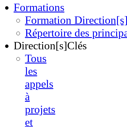
Formations
Formation Direction[s
Répertoire des princi
Direction[s]Clés
Tous
les
appels
à
projets
et