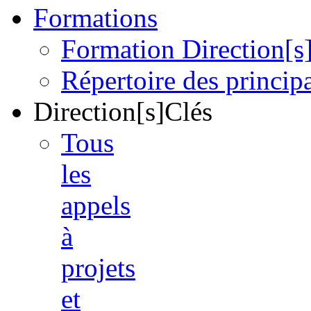
Formations
Formation Direction[s
Répertoire des princi
Direction[s]Clés
Tous
les
appels
à
projets
et