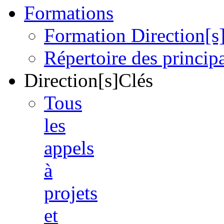
Formations
Formation Direction[s
Répertoire des princi
Direction[s]Clés
Tous
les
appels
à
projets
et