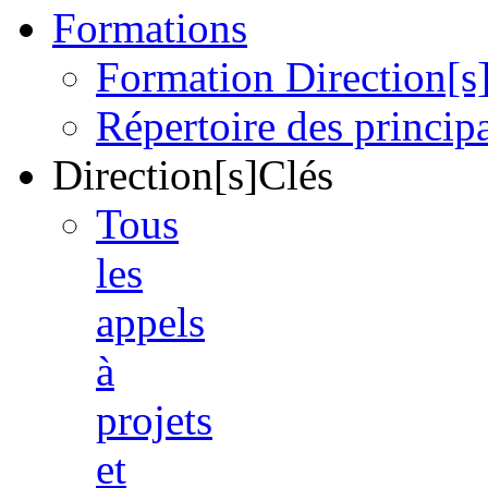
Formations
Formation Direction[s
Répertoire des princi
Direction[s]Clés
Tous
les
appels
à
projets
et