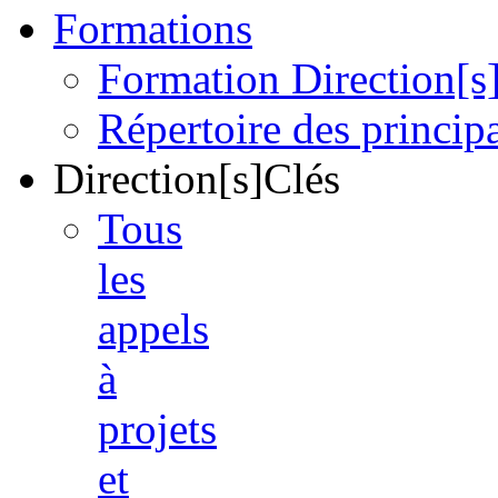
Formations
Formation Direction[s
Répertoire des princi
Direction[s]Clés
Tous
les
appels
à
projets
et