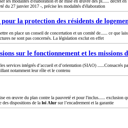
r les modalités d'élaboration et de mise en œuvre des pl...... décret e
té du 27 janvier 2017 -, précise les modalités d'élaboration
pour la protection des résidents de logemen
e en place un conseil de concertation et un comité de...... ce que laisse 
ctures ne sont pas concernés. La législation exclut en effet
sions sur le fonctionnement et les missions
es services intégrés d’accueil et d’orientation (SIAO) ......Consacrés p
illant notamment leur rôle et le contenu
 en œuvre du plan contre la pauvreté et pour l'inclus...... exclusion qu
e des dispositions de la
loi
Alur
sur l’encadrement et la garantie