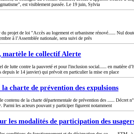
agmatisme", est visiblement passée. Le 19 juin, Sylvia
du projet de loi "Accès au logement et urbanisme rénové...... Nul dout
tembre à l’Assemblée nationale, sera suivi de près
 martèle le collectif Alerte
 de lutte contre la pauvreté et pour l'inclusion social...... en matière
depuis le 14 janvier) qui prévoit en particulier la mise en place
e la charte de prévention des expulsions
 contenu de la charte départementale de prévention des ...... Décret n
r
. Parmi les acteurs pouvant y participer figurent notamment
ur les modalités de participation des usager
s conditions de fonctionnement et de désignation des co......, FTM...) 