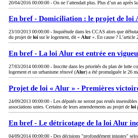
20/04/2016 00:00:00 - On ne l’attendait plus. Plus d’un an après la 
En bref - Domiciliation : le projet de
loi
23/10/2013 00:00:00 - Inquiétude dans les CCAS alors que débutait, 
du projet de
loi
sur le logement, dit «
Alur
». En cause ? L’article 2
En bref - La
loi
Alur
est entrée en vigue
27/03/2014 00:00:00 - Inscrite dans les priorités du plan de lutte con
logement et un urbanisme rénové (
Alur
) a été promulguée le 26 ma
Projet de
loi
«
Alur
» - Premières victoir
24/09/2013 00:00:00 - Les députés ne seront pas restés insensibles a
associations unies. Certains de leurs amendements au projet de
loi
p
En bref - Le détricotage de la
loi
Alur
inq
04/09/2014 00:00:00 - Des décisions "profondément injustes" selon