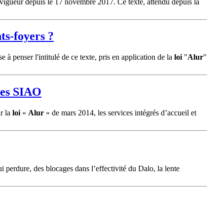
n vigueur depuis le 17 novembre 2017. Ce texte, attendu depuis la
ts-foyers ?
à penser l'intitulé de ce texte, pris en application de la
loi
"
Alur
"
 des SIAO
ar la
loi
«
Alur
» de mars 2014, les services intégrés d’accueil et
i perdure, des blocages dans l’effectivité du Dalo, la lente