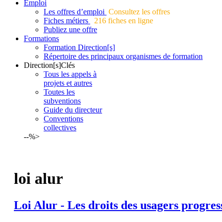
Emploi
Les offres d’emploi
Consultez les offres
Fiches métiers
216 fiches en ligne
Publiez une offre
Formations
Formation Direction[s]
Répertoire des principaux organismes de formation
Direction[s]Clés
Tous les appels à
projets et autres
Toutes les
subventions
Guide du directeur
Conventions
collectives
--%>
loi alur
Loi
Alur
- Les droits des usagers progres