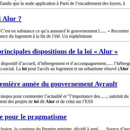
Tandis que la seule application à Paris de l’encadrement des loyers, à
i
Alur
?
» C’est en substance ce qu’a annoncé le gouvernement l...... « Recentrer 
lance du logement à la fin de l’été. Un euphémisme
rincipales dispositions de la
loi
«
Alur
»
u dispositif d’accueil, d’hébergement et d’accompagnement...... l’héb
co-social. La
loi
pour l'accès au logement et un urbanisme rénové (
Alur
 première année du gouvernement Ayrault
iopss pour commenter l’actualité et "l’importance des......, satisfait du
ment des projets de
loi
dit
Alur
et de celui sur l’ESS
te pour le pragmatisme
lusion, la consigne du Premier ministre, décidé à appl...... Source d’inq