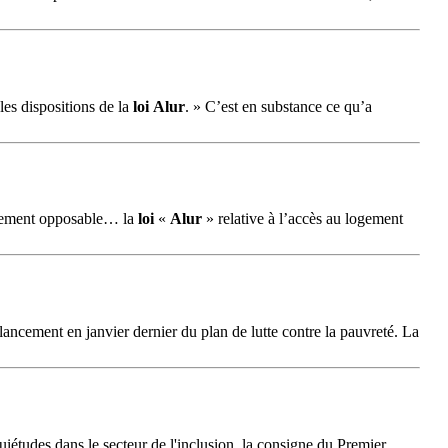
les dispositions de la
loi
Alur
. » C’est en substance ce qu’a
ergement opposable… la
loi
«
Alur
» relative à l’accès au logement
 lancement en janvier dernier du plan de lutte contre la pauvreté. La
uiétudes dans le secteur de l'inclusion, la consigne du Premier