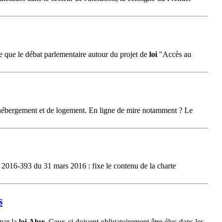
e que le débat parlementaire autour du projet de
loi
"Accès au
 d’hébergement et de logement. En ligne de mire notamment ? Le
° 2016-393 du 31 mars 2016 : fixe le contenu de la charte
s
par la
loi
Alur
. Ceux-ci doivent obligatoirement être élus dans les