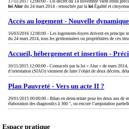
17/11/2017 12:00:00 - Un décret du 14 novembre vient enfin précise
loi
Alur
du 24 mars 2014 - retouchée par la
loi
Égalité et citoyenne
Accès au logement - Nouvelle dynamique 
16/03/2016 12:00:00 - Les logements-foyers doivent en principe mettr
du 24 mars 2014, tous les gestionnaires ou propriétaires de ces stru
Accueil, hébergement et insertion - Préci
10/11/2015 12:00:00 - Consacrés par la loi « Alur » de mars 2014, l
d’orientation (SIAO) viennent de faire l’objet de deux décrets, déta
Plan Pauvreté - Vers un acte II ?
29/01/2015 00:00:00 - Bilan en demi-teinte pour les deux ans de mise
élaboration des diagnostics à 360 °, ou encore l’amputation partiell
Espace pratique