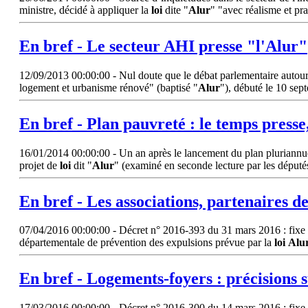
ministre, décidé à appliquer la
loi
dite "
Alur
" "avec réalisme et pr
En bref - Le secteur AHI presse "
l'Alur
"
12/09/2013 00:00:00 - Nul doute que le débat parlementaire autour 
logement et urbanisme rénové" (baptisé "
Alur
"), débuté le 10 sep
En bref - Plan pauvreté : le temps presse,
16/01/2014 00:00:00 - Un an après le lancement du plan pluriannuel
projet de
loi
dit "
Alur
" (examiné en seconde lecture par les députés 
En bref - Les associations, partenaires d
07/04/2016 00:00:00 - Décret n° 2016-393 du 31 mars 2016 : fixe le
départementale de prévention des expulsions prévue par la
loi
Alu
En bref - Logements-foyers : précisions s
17/03/2016 00:00:00 - Décret n° 2016-300 du 14 mars 2016 : fixe le